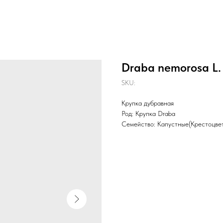
Draba nemorosa L.
SKU:
Крупка дубравная
Род: Крупка Draba
Семейство: Капустные(Крестоцвет