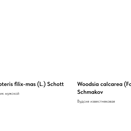
teris filix-mas (L.) Schott
Woodsia calcarea (F
Schmakov
ик мужской
Вудсия известняковая