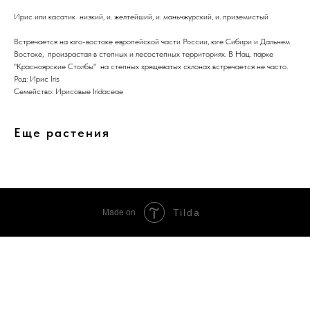
Ирис или касатик низкий, и. желтейший, и. маньчжурский, и. приземистый
Встречается на юго-востоке европейской части России, юге Сибири и Дальнем
Востоке, произрастая в степных и лесостепных территориях. В Нац. парке
"Красноярские Столбы" на степных хрящеватых склонах встречается не часто.
Род: Ирис Iris
Семейство: Ирисовые Iridaceae
Еще растения
Tilda
Made on