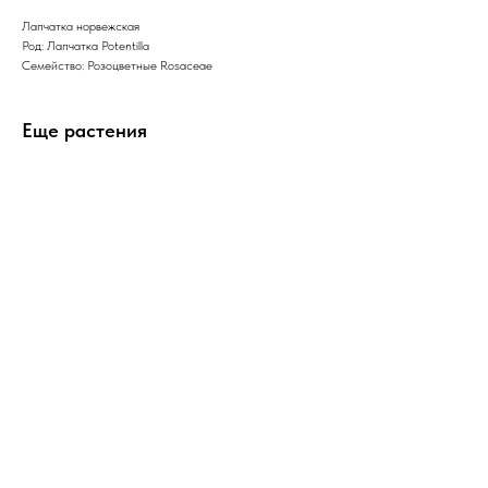
Лапчатка норвежская
Род: Лапчатка Potentilla
Семейство: Розоцветные Rosaceae
Еще растения