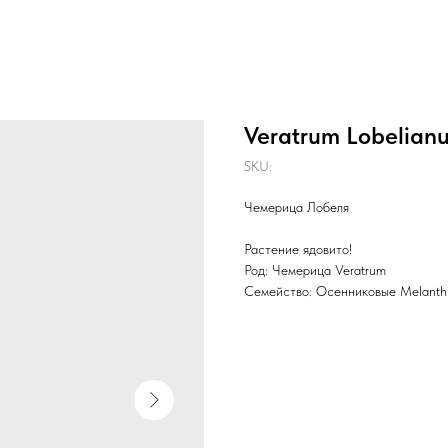
Veratrum Lobelian
SKU:
Чемерица Лобеля
Растение ядовито!
Род: Чемерица Veratrum
Семейство: Осенниковые Melanth