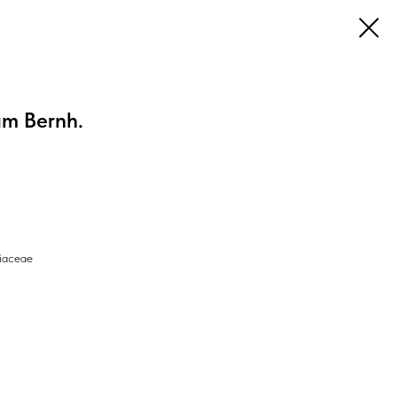
um Bernh.
iaceae