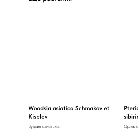
Woodsia asiatica Schmakov et
Pteri
Kiselev
sibi
( Pte
Вудсия азиатская
Орляк 
Kuhn