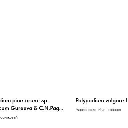
dium pinetorum ssp.
Polypodium vulgare L
ricum Gureeva & C.N.Page.
Многоножка обыкновенная
ridium aquilinum (L.)
сосняковый
)