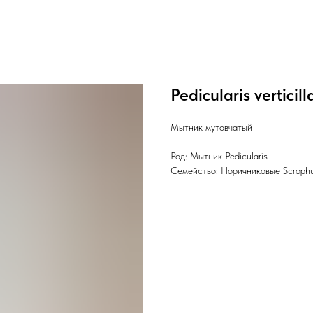
Pedicularis verticill
Мытник мутовчатый
Род: Мытник Pedicularis
Семейство: Норичниковые Scrophu