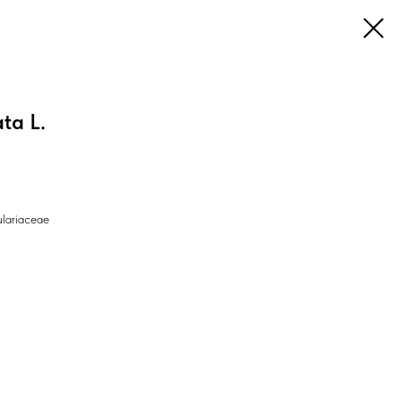
ata L.
lariaceae