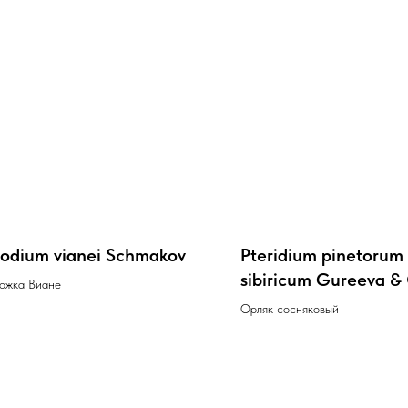
podium vianei Schmakov
Pteridium pinetorum 
sibiricum Gureeva &
ожка Виане
( Pteridium aquilinum
Орляк сосняковый
Kuhn)