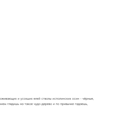
 доживающих и усохших елей стволы исполинских осин - чёрные,
ением глядишь на такое чудо-дерево и по привычке гадаешь,