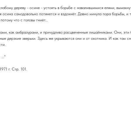
лабому дереву - осине - устоять в борьбе с навалившимися елями, вымахнут
осина самодовольно потянется и вздохнёт. Давно минула пора борьбы, и т
потому что с головы гниёт...
лами, как амбразурами, и причудливо расцвеченные лишайниками. Они, эти 
ные дерзкие зверьки. Здесь же укрываются они и от охотника. И как там с
сти.
..."
971 г. Стр. 101.