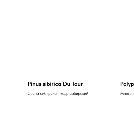
Pinus sibirica Du Tour
Poly
Сосна сибирская, кедр сибирский
Многон