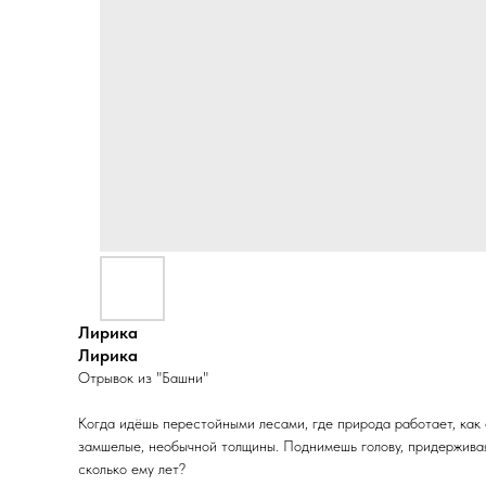
Лирика
Лирика
Отрывок из "Башни"
Когда идёшь перестойными лесами, где природа работает, как 
замшелые, необычной толщины. Поднимешь голову, придерживая ш
сколько ему лет?