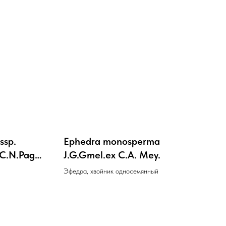
ssp.
Ephedra monosperma
 C.N.Page.
J.G.Gmel.ex C.A. Mey.
 (L.)
Эфедра, хвойник односемянный