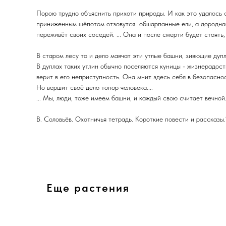
Порою трудно объяснить прихоти природы. И как это удалось с
приниженным шёпотом отзовутся обшарпанные ели, а дородная 
переживёт своих соседей. ... Она и после смерти будет стоять, 
В старом лесу то и дело маячат эти утлые башни, зияющие дуп
В дуплах таких утлин обычно поселяются куницы - жизнерадост
верит в его неприступность. Она мнит здесь себя в безопасно
Но вершит своё дело топор человека....
... Мы, люди, тоже имеем башни, и каждый свою считает вечной. 
В. Соловьёв. Охотничья тетрадь. Короткие повести и рассказы.1
Еще растения