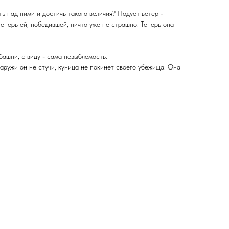
ь над ними и достичь такого величия? Подует ветер -
еперь ей, победившей, ничто уже не страшно. Теперь она
башни, с виду - сама незыблемость.
наружи он не стучи, куница не покинет своего убежища. Она