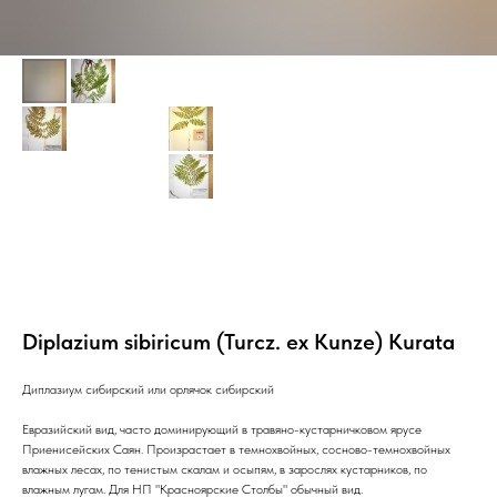
Diplazium sibiricum (Turcz. ex Kunze) Kurata
Диплазиум сибирский или орлячок сибирский
Евразийский вид, часто доминирующий в травяно-кустарничковом ярусе
Приенисейских Саян. Произрастает в темнохвойных, сосново-темнохвойных
влажных лесах, по тенистым скалам и осыпям, в зарослях кустарников, по
влажным лугам. Для НП "Красноярские Столбы" обычный вид.