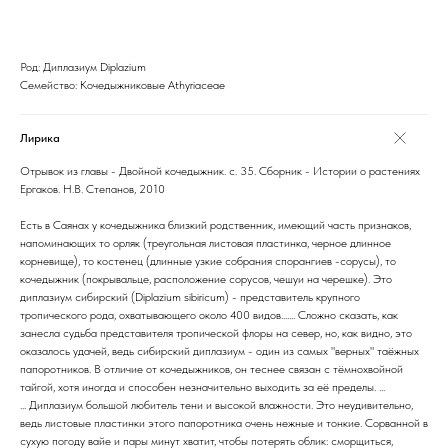
Род: Диплазиум Diplazium
Семейство: Кочедыжниковые Athyriaceae
Лирика
Отрывок из главы - Двойной кочедыжник. с. 35. Сборник - Истории о растениях
Ергаков. Н.В. Степанов, 2010
Есть в Саянах у кочедыжника близкий родственник, имеющий часть признаков,
напоминающих то орляк (треугольная листовая пластинка, черное длинное
корневище), то костенец (длинные узкие собрания спорангиев -сорусы), то
кочедыжник (покрывальце, расположение сорусов, чешуи на черешке). Это
диплазиум сибирский (Diplazium sibiricum) - представитель крупного
тропического рода, охватывающего около 400 видов....... Сложно сказать, как
занесла судьба представителя тропической флоры на север, но, как видно, это
оказалось удачей, ведь сибирский диплазиум - один из самых "верных" таёжных
папоротников. В отличие от кочедыжников, он теснее связан с тёмнохвойной
тайгой, хотя иногда и способен незначительно выходить за её пределы. ...
... Диплазиум большой любитель тени и высокой влажности. Это неудивительно,
ведь листовые пластинки этого папоротника очень нежные и тонкие. Сорванной в
сухую погоду вайе и пары минут хватит, чтобы потерять облик: сморщиться,