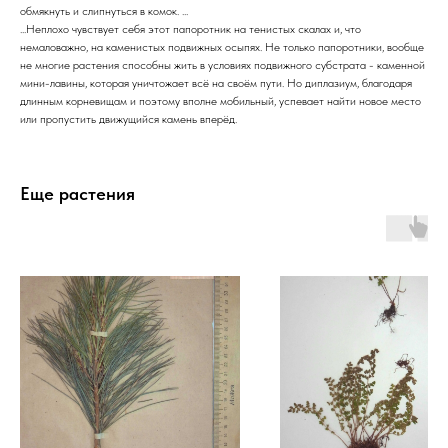
обмякнуть и слипнуться в комок. ...
...Неплохо чувствует себя этот папоротник на тенистых скалах и, что
немаловажно, на каменистых подвижных осыпях. Не только папоротники, вообще
не многие растения способны жить в условиях подвижного субстрата - каменной
мини-лавины, которая уничтожает всё на своём пути. Но диплазиум, благодаря
длинным корневищам и поэтому вполне мобильный, успевает найти новое место
или пропустить движущийся камень вперёд.
Еще растения