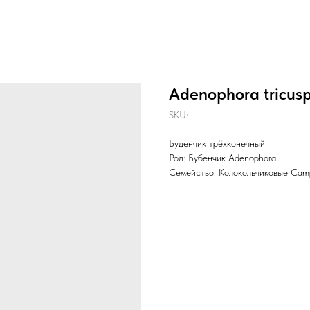
Adenophora tricuspi
SKU:
Буденчик трёхконечный
Род: Бубенчик Adenophora
Семейство: Колокольчиковые Cam