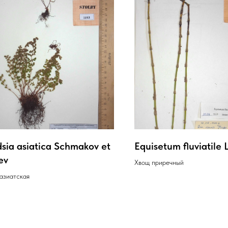
sia asiatica Schmakov et
Equisetum fluviatile L
ev
Хвощ приречный
азиатская