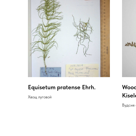
Equisetum pratense Ehrh.
Wood
Kisel
Хвощ луговой
Вудсия 