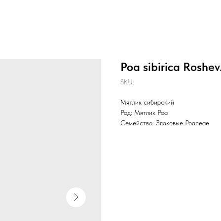
Poa sibirica Roshev
SKU:
Мятлик сибирский
Род: Мятлик Poa
Семейство: Злаковые Poaceae