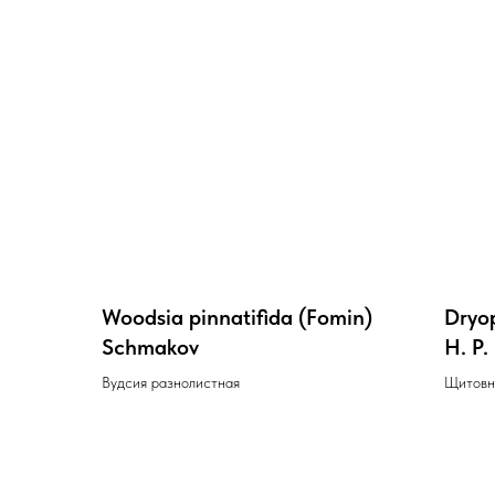
Woodsia pinnatifida (Fomin)
Dryop
Schmakov
H. P.
Вудсия разнолистная
Щитовн