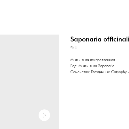
Saponaria officinali
SKU:
Мыльнянка лекарственная
Род: Мыльнянка Saponaria
Семейство: Гвоздичные Caryophyl