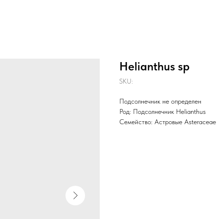
Helianthus sp
SKU:
Подсолнечник не определен
Род: Подсолнечник Helianthus
Семейство: Астровые Asteraceae