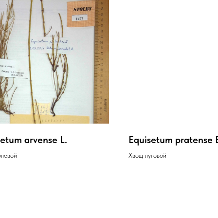
etum arvense L.
Equisetum pratense 
олевой
Хвощ луговой