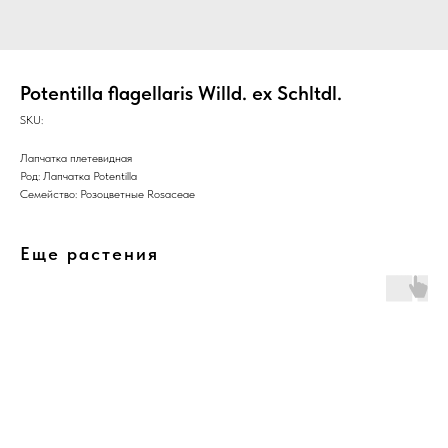
Potentilla flagellaris Willd. ex Schltdl.
SKU:
Лапчатка плетевидная
Род: Лапчатка Potentilla
Семейство: Розоцветные Rosaceae
Еще растения