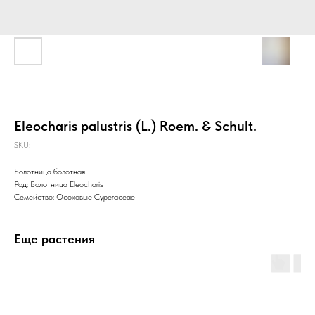
Eleocharis palustris (L.) Roem. & Schult.
SKU:
Болотница болотная
Род: Болотница Eleocharis
Семейство: Осоковые Cyperaceae
Еще растения