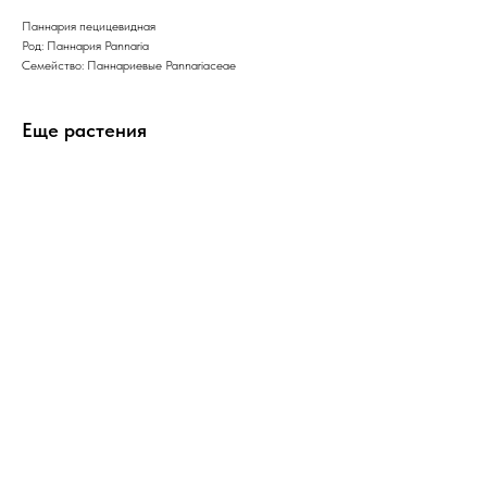
Паннария пецицевидная
Род: Паннария Pannaria
Семейство: Паннариевые Pannariaceae
Еще растения