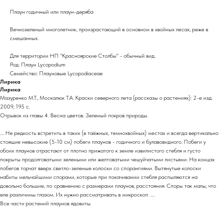
Плаун годичный или плаун-деряба
Вечнозеленый многолетник, произрастающий в основном в хвойных лесах, реже в
смешанных.
Для территории НП "Красноярские Столбы" - обычный вид.
Род: Плаун Lycopodium
Семейство: Плауновые Lycopodiaceae
Лирика
Лирика
Мазуренко М.Т., Москалюк Т.А. Краски северного лета (рассказы о растениях): 2-е изд.
2009, 195 с.
Отрывок из главы 4. Весна цветов. Зеленый покров природы.
.... Не редкость встретить в таких (в таёжных, темнохвойных) местах и всегда вертикально
стоящие невысокие (5-10 см) побеги плаунов - годичного и булавовидного. Побеги у
обоих плаунов отрастают от плотно прижатого к земле извилистого стебля и густо
покрыты продолговатыми зелеными или желтоватыми чешуйчатыми листьями. На концах
побегов торчат вверх светло-зеленые колоски со спорангиями. Вытянутые колоски
набиты мельчайшими спорами, которые при покачивании стебля распыляются на
довольно большие, по сравнению с размерами плаунов, расстояния. Споры так малы, что
еле различимы глазом. Их нужно рассматривать в микроскоп. ....
Все части растений плаунов ядовиты.