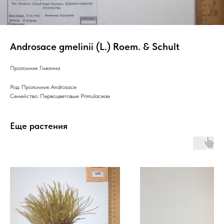
Androsace gmelinii (L.) Roem. & Schult
Проломник Гмелина
Род: Проломник Androsace
Семейство: Первоцветовые Primulaceae
Еще растения