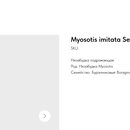
Myosotis imitata Se
SKU:
Незабудка подражающая
Род: Незабудка Myosotis
Семейство: Бурачниковые Boragin