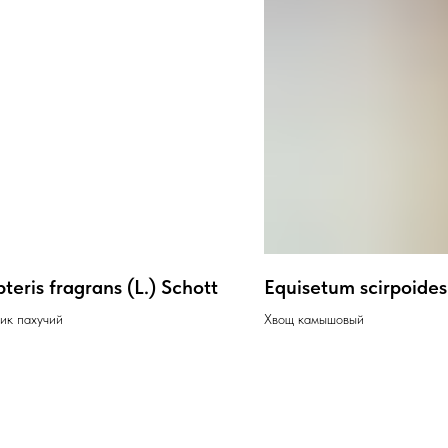
teris fragrans (L.) Schott
Equisetum scirpoides
ик пахучий
Хвощ камышовый