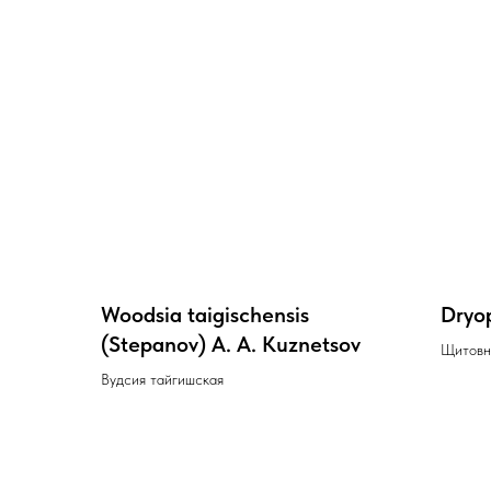
Woodsia taigischensis
Dryop
(Stepanov) A. A. Kuznetsov
Щитовн
Вудсия тайгишская