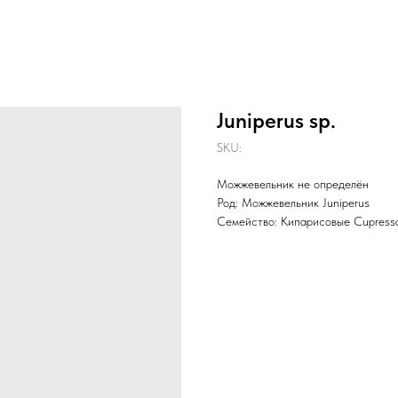
Juniperus sp.
SKU:
Можжевельник не определён
Род: Можжевельник Juniperus
Семейство: Кипарисовые Cupress