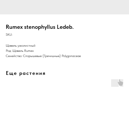
Rumex stenophyllus Ledeb.
SKU:
Щавель узколистный
Род: Щавель Rumex
Семейство: Спорышевые (Гречишные) Polygonaceae
Еще растения