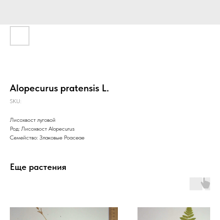
Alopecurus pratensis L.
SKU:
Лисохвост луговой
Род: Лисохвост Alopecurus
Семейство: Злаковые Poaceae
Еще растения