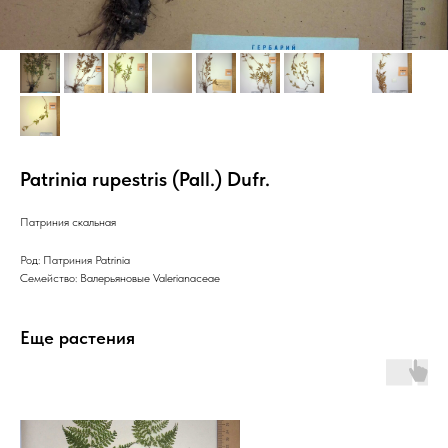
Patrinia rupestris (Pall.) Dufr.
Патриния скальная
Род: Патриния Patrinia
Семейство: Валерьяновые Valerianaceae
Еще растения