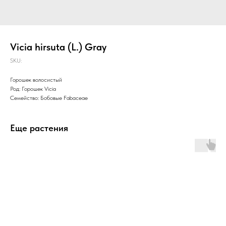
Vicia hirsuta (L.) Gray
SKU:
Горошек волосистый
Род: Горошек Vicia
Семейство: Бобовые Fabaceae
Еще растения