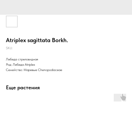
Аtriplex sagittata Borkh.
SKU:
Лебеда стреловидная
Род: Лебеда Atriplex
Семейство: Маревые Chenopodiaceae
Еще растения