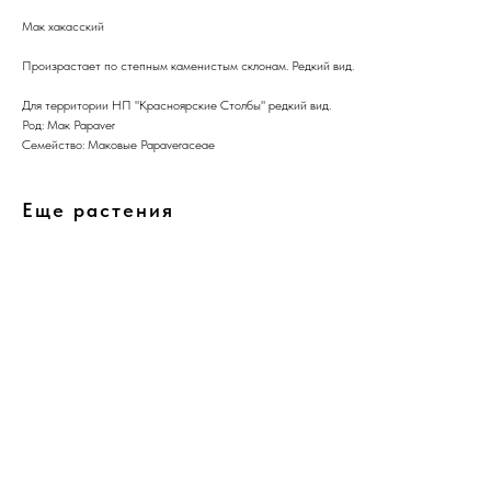
Мак хакасский
Произрастает по степным каменистым склонам. Редкий вид.
Для территории НП "Красноярские Столбы" редкий вид.
Род: Мак Papaver
Семейство: Маковые Papaveraceae
Еще растения