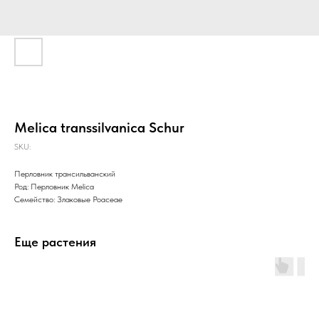
Melica transsilvanica Schur
SKU:
Перловник трансильванский
Род: Перловник Melica
Семейство: Злаковые Poaceae
Еще растения