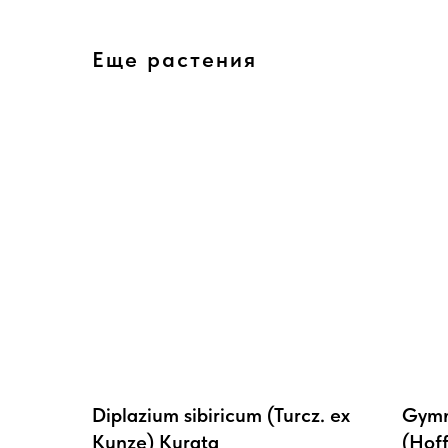
Еще растения
Diplazium sibiricum (Turcz. ex
Gymn
Kunze) Kurata
(Hof