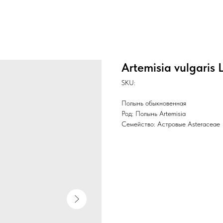
Artemisia vulgaris L
SKU:
Полынь обыкновенная
Род: Полынь Artemisia
Семейство: Астровые Asteraceae