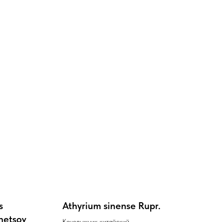
s
Athyrium sinense Rupr.
netsov
Кочедыжник китайский