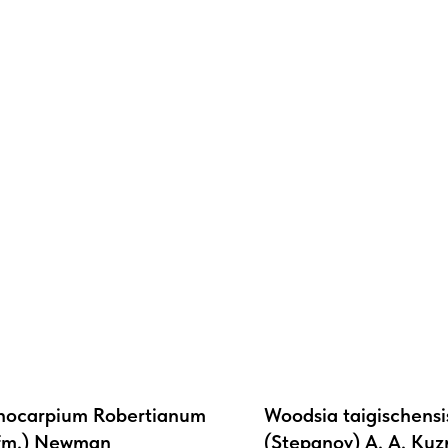
ocarpium Robertianum
Woodsia taigischensi
fm.) Newman
(Stepanov) A. A. Kuz