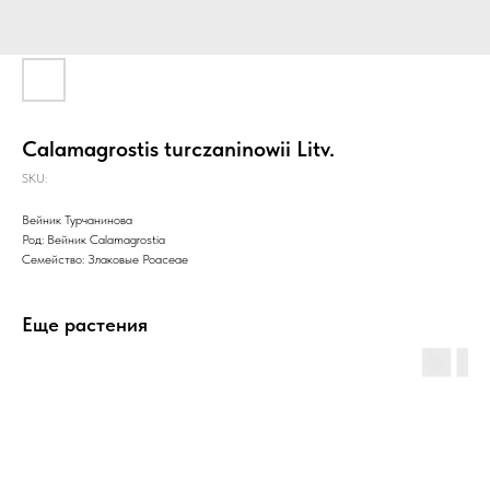
Calamagrostis turczaninowii Litv.
SKU:
Вейник Турчанинова
Род: Вейник Calamagrostia
Семейство: Злаковые Poaceae
Еще растения