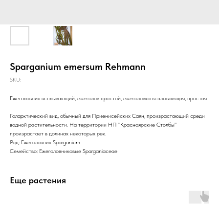
Sparganium emersum Rehmann
SKU:
Ежеголовник всплывающий, ежеголов простой, ежеголовка всплывающая, простая
Голарктический вид, обычный для Приенисейских Саян, произрастающий среди
водной растительности. На территории НП "Красноярские Столбы"
произрастает в долинах некоторых рек.
Род: Ежеголовник Sparganium
Семейство: Ежеголовниковые Sparganiaceae
Еще растения