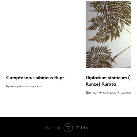
Camptosorus sibiricus Rupr.
Diplazium sibiricum (Tur
Kunze) Kurata
Кривокучник сибирский
Диплазиум сибирский, орлячок с
Tilda
Made on