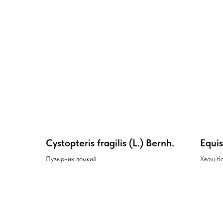
Cystopteris fragilis (L.) Bernh.
Equis
Пузырник ломкий
Хвощ б