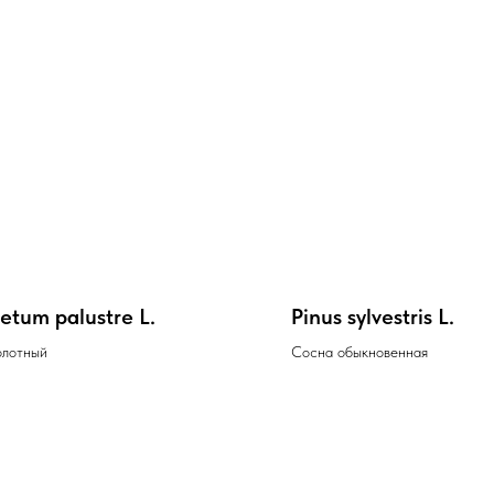
etum palustre L.
Pinus sylvestris L.
олотный
Сосна обыкновенная