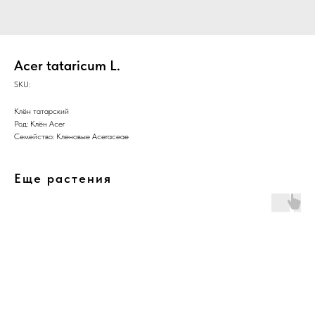
Acer tataricum L.
SKU:
Клён татарский
Род: Клён Acer
Семейство: Кленовые Aceraceae
Еще растения