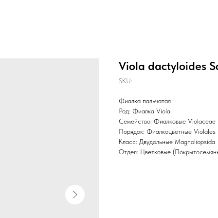
Viola dactyloides S
SKU:
Фиалка пальчатая
Род: Фиалка Viola
Семейство: Фиалковые Violaceae
Порядок: Фиалкоцветные Violales
Класс: Двудольные Magnoliopsida
Отдел: Цветковые (Покрытосемянн