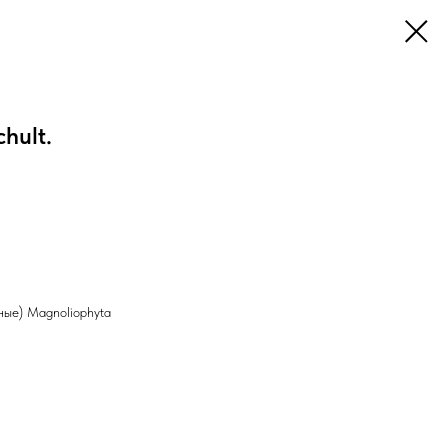
chult.
ые) Magnoliophyta