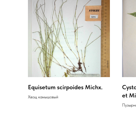
Equisetum scirpoides Michx.
Cysto
et Mi
Хвощ камышовый
Пузырн