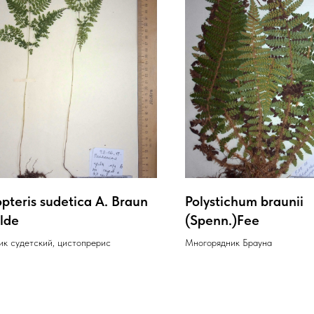
pteris sudetica A. Braun
Polystichum braunii
lde
(Spenn.)Fee
ик судетский, цистопрерис
Многорядник Брауна