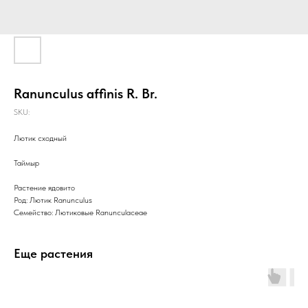
Ranunculus affinis R. Br.
SKU:
Лютик сходный
Таймыр
Растение ядовито
Род: Лютик Ranunculus
Семейство: Лютиковые Ranunculaceae
Еще растения