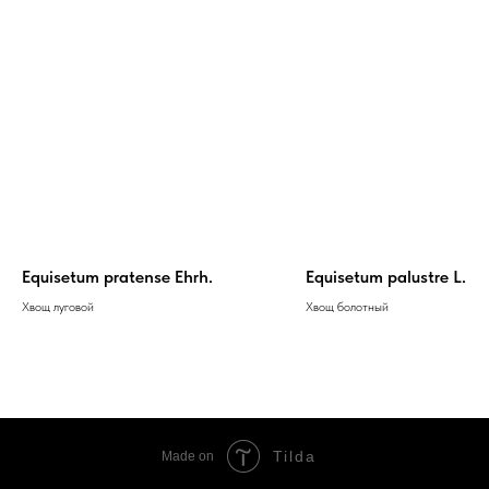
Equisetum pratense Ehrh.
Equisetum palustre L.
Хвощ луговой
Хвощ болотный
Tilda
Made on