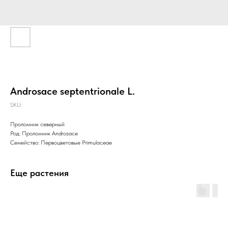
Androsace septentrionale L.
SKU:
Проломник северный
Род: Проломник Androsace
Семейство: Первоцветовые Primulaceae
Еще растения