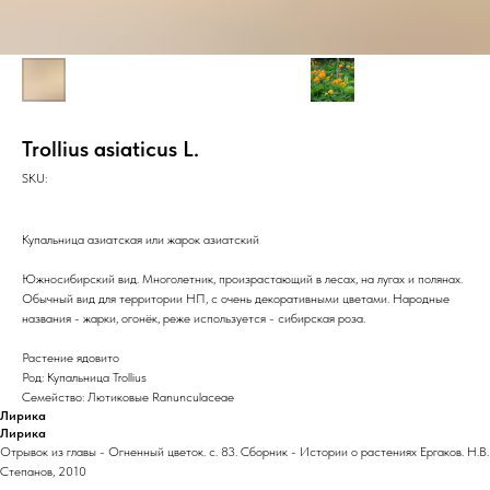
Trollius asiaticus L.
SKU:
Купальница азиатская или жарок азиатский
Южносибирский вид. Многолетник, произрастающий в лесах, на лугах и полянах.
Обычный вид для территории НП, с очень декоративными цветами. Народные
названия - жарки, огонёк, реже используется - сибирская роза.
Растение ядовито
Род: Купальница Trollius
Семейство: Лютиковые Ranunculaceae
Лирика
Лирика
Отрывок из главы - Огненный цветок. с. 83. Сборник - Истории о растениях Ергаков. Н.В.
Степанов, 2010