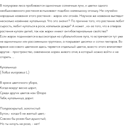
В полумраке леса пробиваются одиночные солнечные лучи, и цветки одного
необыкновенного растения вспыхивают подобно маленькому огоньку. Не случайно
народные названия этого растения - жарок или огонёк. Научное же название выглядит
несколько казённее: купальница. Что это значит? По причине того, что растение любит
сырость, любит купаться в росе, капельках дождя? А может , из-за того, что в отварах
растения купали детей, так как жарки имеют антибактериальные свойства?
Если жарок поднимается в высокогорья на субальпийские луга, то встречается тут уже
не единичными или рассеянными группами, а покрывает десятки и сотни гектаров. Во
время массового цветения здесь теряется отдельный цветок, вместо этого впечатляет
другое - пространство, охваченное морем живого огня, в который можно войти и не
сгореть. ...
Купальница
(
Trollius europaeus
L.)
В красе цветочного убора,
Когда вокруг весна царит,
Среди других цветов нам Флора
Тебя, купальница, дарит.
Полураскрытый, золотистый
Бутон,- когда б не желтый цвет,-
Совсем бы розан был душистый;
Но ты ничуть не роза, - нет!