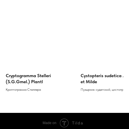
Cryptogramma Stelleri
Cystopteris sudetica A.
(S.G.Gmel.) Plantl
et Milde
Криптограмма Стеллера
Пузырник судетский, цистопрери
Tilda
Made on