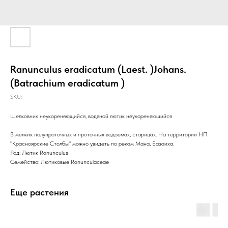
Ranunculus eradicatum (Laest. )Johans.
(Batrachium eradicatum )
SKU:
Шелковник неукореняющийся, водяной лютик неукореняющийся
В мелких полупроточных и проточных водоемах, старицах. На территории НП
"Красноярские Столбы" можно увидеть по рекам Мана, Базаиха.
Род: Лютик Ranunculus
Семейство: Лютиковые Ranunculaceae
Еще растения