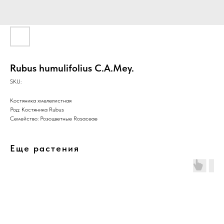
Rubus humulifolius C.A.Mey.
SKU:
Костяника хмелелистная
Род: Костяника Rubus
Семейство: Розоцветные Rosaceae
Еще растения