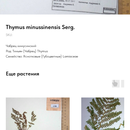
Thymus minussinensis Serg.
SKU:
Чабрец минусинский
Род: Тимьян (Чабрец) Thymus
Семейство: Яснотковые (Губоцветные) Lamiaceae
Еще растения