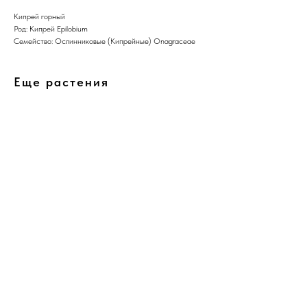
Кипрей горный
Род: Кипрей Epilobium
Семейство: Ослинниковые (Кипрейные) Onagraceae
Еще растения