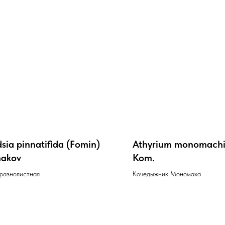
ia pinnatifida (Fomin)
Athyrium monomachi
akov
Kom.
 разнолистная
Кочедыжник Мономаха