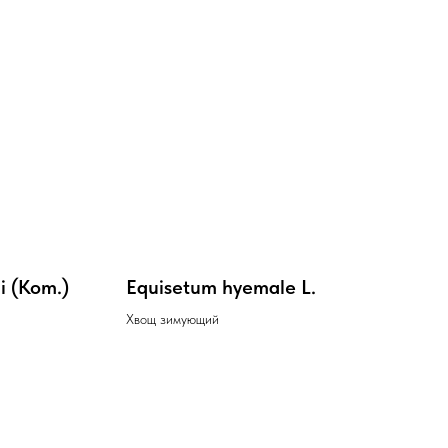
i (Kom.)
Equisetum hyemale L.
Хвощ зимующий