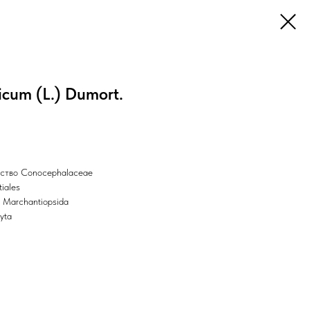
cum (L.) Dumort.
ство Conocephalaceae
iales
 Marchantiopsida
yta