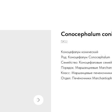
Conocephalum coni
SKU:
Коноцефалум конический
Род: Коноцефалум Conocephalum
Семейство: Коноцефаловые семей
Порядок: Маршанциевые Marchant
Класс: Маршанцевые печеночники
Отдел: Печёночники Marchantioph