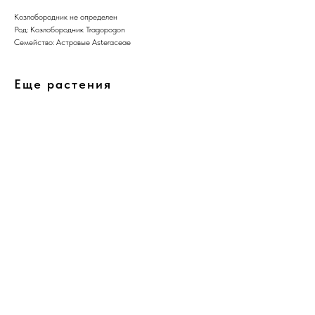
Козлобородник не определен
Род: Козлобородник Tragopogon
Семейство: Астровые Asteraceae
Еще растения