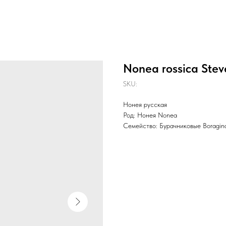
Nonea rossica Stev
SKU:
Нонея русская
Род: Нонея Nonea
Семейство: Бурачниковые Boragin