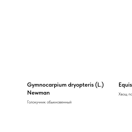
Gymnocarpium dryopteris (L.)
Equis
Newman
Хвощ п
Голокучник обыкновенный