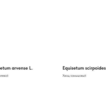
etum arvense L.
Equisetum scirpoides
олевой
Хвощ камышовый