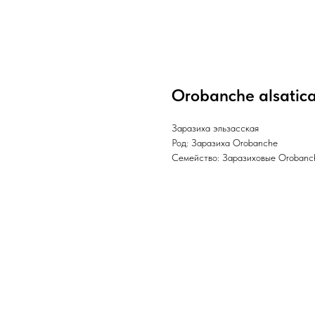
Orobanche alsatica 
Заразиха эльзасская
Род: Заразиха Orobanche
Семейство: Заразиховые Orobanc