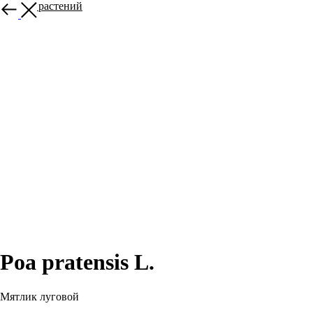
Больше растений
Poa pratensis L.
Мятлик луговой