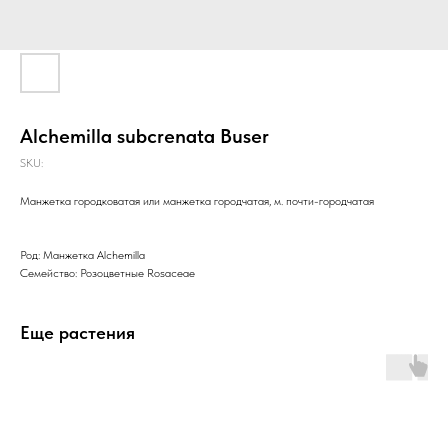
Alchemilla subcrenata Buser
SKU:
Манжетка городковатая или манжетка городчатая, м. почти-городчатая
Род: Манжетка Alchemilla
Семейство: Розоцветные Rosaceae
Еще растения