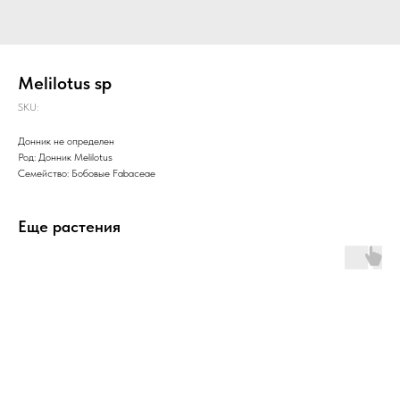
Melilotus sp
SKU:
Донник не определен
Род: Донник Melilotus
Семейство: Бобовые Fabaceae
Еще растения