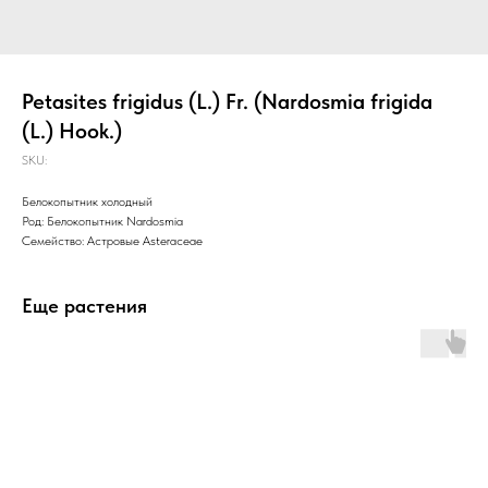
Petasites frigidus (L.) Fr. (Nardosmia frigida
(L.) Hook.)
SKU:
Белокопытник холодный
Род: Белокопытник Nardosmia
Семейство: Астровые Asteraceae
Еще растения