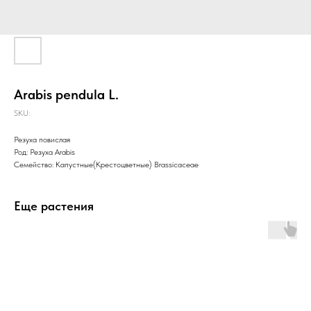
Arabis pendula L.
SKU:
Резуха повислая
Род: Резуха Arabis
Семейство: Капустные(Крестоцветные) Brassicaceae
Еще растения