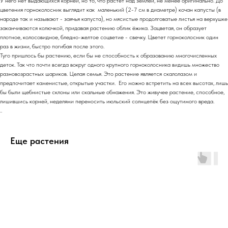
У него нет выдающихся корней, но то, что растёт над землёй, не менее оригинально. До
цветения горноколосник выглядит как маленький (2-7 см в диаметре) кочан капусты (в
народе так и называют - заячья капуста), но мясистые продолговатые листья на верхушке
заканчиваются колючкой, придавая растению облик ёжика. Зацветая, он образует
плотное, колосовидное, бледно-желтое соцветие - свечку. Цветет горноколосник один
раз в жизни, быстро погибая после этого.
Туго пришлось бы растению, если бы не способность к образованию многочисленных
деток. Так что почти всегда вокруг одного крупного горноколосника видишь множество
разновозрастных шариков. Целая семья. Это растение является скалолазом и
предпочитает каменистые, открытые участки. Его можно встретить на всех высотах, лишь
бы были щебнистые склоны или скальные обнажения. Это живучее растение, способное,
лишившись корней, неделями переносить июльский солнцепёк без ощутимого вреда.
..
Еще растения