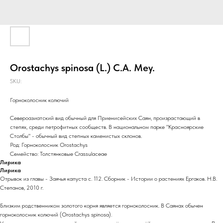
Orostachys spinosa (L.) C.A. Mey.
SKU:
Горноколосник колючий
Североазиатский вид обычный для Приенисейских Саян, произрастающий в
степях, среди петрофитных сообществ. В национальном парке "Красноярские
Столбы" - обычный вид степных каменистых склонов.
Род: Горноколосник Orostachys
Семейство: Толстянковые Crassulaceae
Лирика
Лирика
Отрывок из главы - Заячья капуста с. 112. Сборник - Истории о растениях Ергаков. Н.В.
Степанов, 2010 г.
Близким родственником золотого корня является горноколосник. В Саянах обычен
горноколосник колючий (Orostachys spinosa).