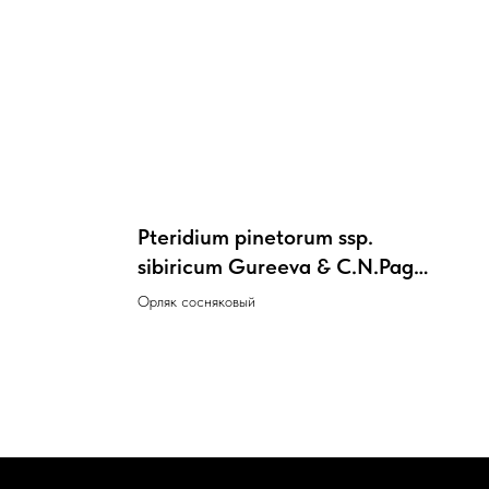
Pteridium pinetorum ssp.
sibiricum Gureeva & C.N.Page.
( Pteridium aquilinum (L.)
Орляк сосняковый
Kuhn)