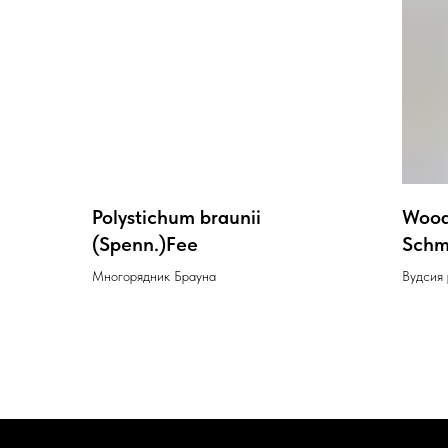
Polystichum braunii
Woods
(Spenn.)Fee
Schm
Многорядник Брауна
Вудсия