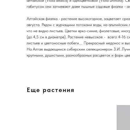
алтайской (Viola altaica) и одноцветковой (Viola uniflora).
габитусом они затмевают даже пышные садовые фиалки - ан
Алтайская фиалка - растение высокогорное, зацветает сраз
августа. Рядом с журчащими потоками воды, на альпийских л
что не видно листьев. Цветки ярко-синие, фиолетовые, ино
(до 4,5 см в диаметре). Растение невысокое - всего 4-16 
листьев и цветоносные побеги.... Прекрасный медонос и в
На Алтае выдающимся сибирским селекционером З.И. Лучни
крупными, душистыми, разнообразных расцветок и форм цве
Еще растения