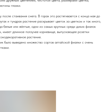
 Своим дружным цветением, чистотой цвета, размерами цветка,
ютины глазки.
у после стаивания снега. В горах это растягивается с конца мая до
угах и тундрах растение раскрывает цветок за цветком и так много,
гда белые или жёлтые, одни из самых крупных среди диких фиалок
см, имеет длинное ползучее корневище, выпускающее розетки
ысокодекоративное растение.
к было выведено множество сортов алтайской фиалки с очень
тками.