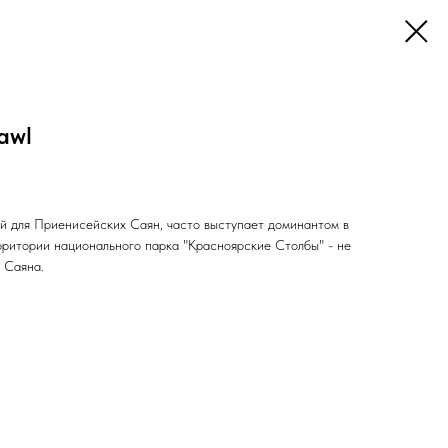
awl
й для Приенисейских Саян, часто выступает доминантом в
ритории национального парка "Красноярские Столбы" - не
 Саяна.