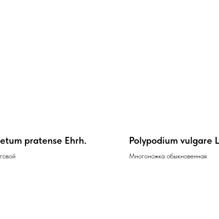
setum pratense Ehrh.
Polypodium vulgare L
говой
Многоножка обыкновенная