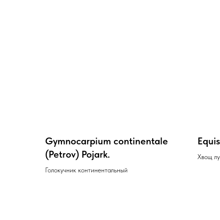
Gymnocarpium continentale
Equi
(Petrov) Pojark.
Хвощ лу
Голокучник континентальный