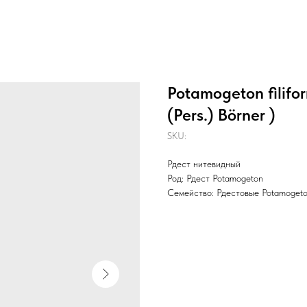
Potamogeton filiform
(Pers.) Börner )
SKU:
Рдест нитевидный
Род: Рдест Potamogeton
Семейство: Рдестовые Potamoget